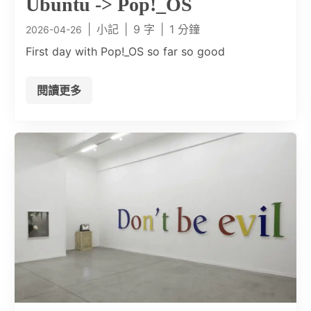
Ubuntu -> Pop!_OS
|
小記
|
9 字
|
1 分鐘
2026-04-26
First day with Pop!_OS so far so good
閱讀更多