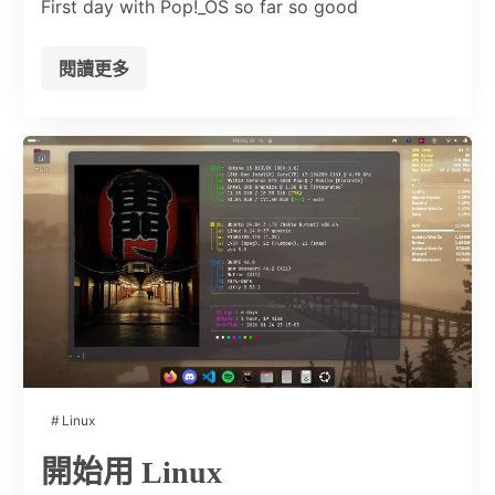
First day with Pop!_OS so far so good
閱讀更多
Linux
開始用 Linux