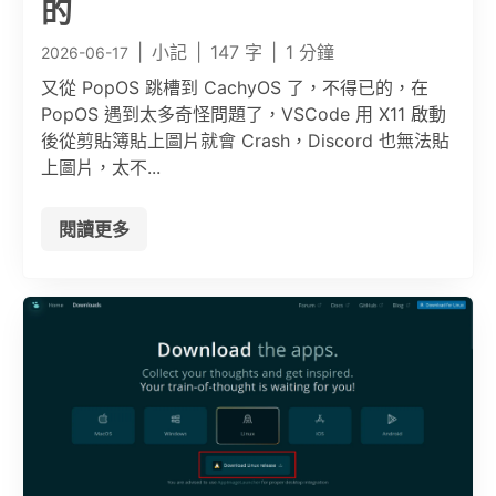
的
|
小記
|
147 字
|
1 分鐘
2026-06-17
又從 PopOS 跳槽到 CachyOS 了，不得已的，在
PopOS 遇到太多奇怪問題了，VSCode 用 X11 啟動
後從剪貼簿貼上圖片就會 Crash，Discord 也無法貼
上圖片，太不...
閱讀更多