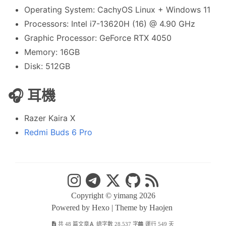
Operating System: CachyOS Linux + Windows 11
Processors: Intel i7-13620H (16) @ 4.90 GHz
Graphic Processor: GeForce RTX 4050
Memory: 16GB
Disk: 512GB
🎧️ 耳機
Razer Kaira X
Redmi Buds 6 Pro
Copyright ©
yimang 2026
Powered by Hexo |
Theme by Haojen
共 48 篇文章
總字數 28,537 字
運行 549 天